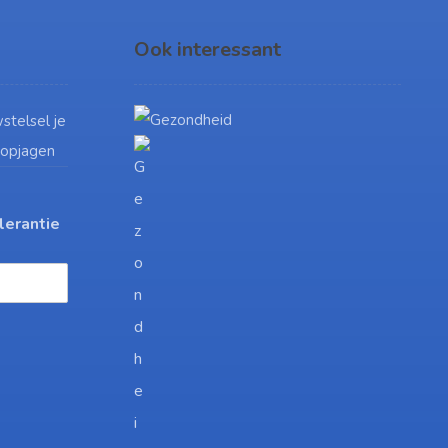
Ook interessant
stelsel je
 opjagen
lerantie