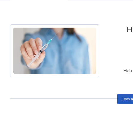
H
Heb 
Lees 