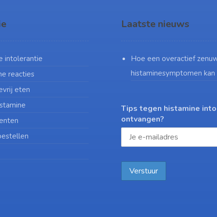
ie
Laatste nieuws
 intolerantie
Hoe een overactief zenuw
histaminesymptomen kan
he reacties
vrij eten
stamine
Tips tegen histamine into
ontvangen?
enten
estellen